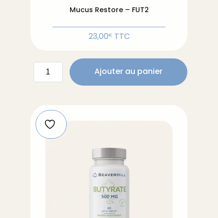
Mucus Restore – FUT2
23,00
TTC
€
quantité
Ajouter au panier
de
Mucus
Restore
-
FUT2