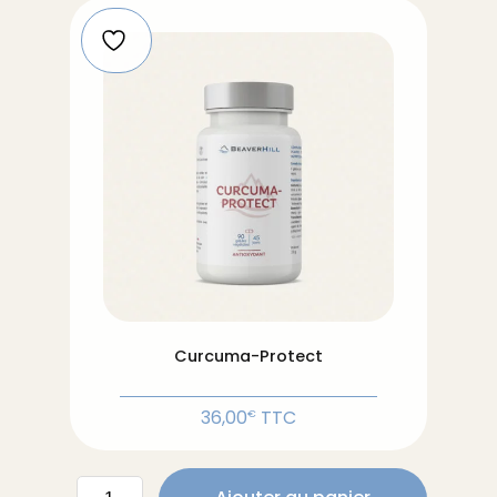
Curcuma-Protect
36,00
TTC
€
quantité