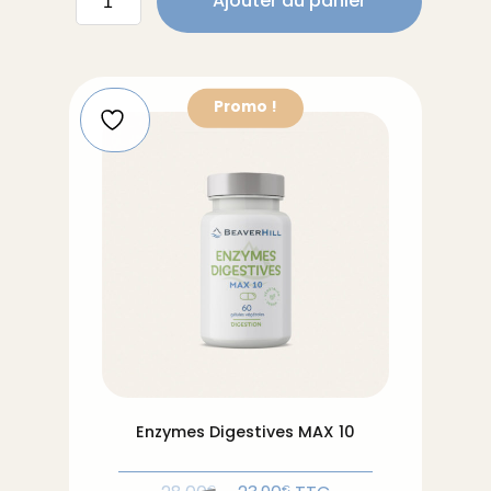
Ajouter au panier
de
Curcuma-
Protect
Promo !
Enzymes Digestives MAX 10
€
€