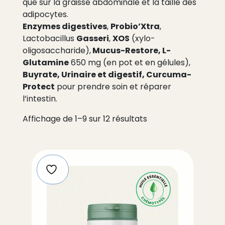
que sur la graisse abdominale et la taille des
adipocytes.
Enzymes digestives
Probio’Xtra
,
,
Gasseri
XOS
Lactobacillus
,
(xylo-
Mucus-Restore, L-
oligosaccharide),
Glutamine
650 mg (en pot et en gélules),
Buyrate, Urinaire et digestif, Curcuma-
Protect
pour prendre soin et réparer
l’intestin.
Affichage de 1–9 sur 12 résultats