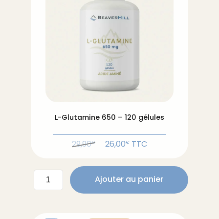
L-Glutamine 650 – 120 gélules
Le
Le
29,90
26,00
TTC
€
€
prix
prix
initial
actuel
quantité
était :
est :
Ajouter au panier
de
29,90€.
26,00€.
L-
Glutamine
650