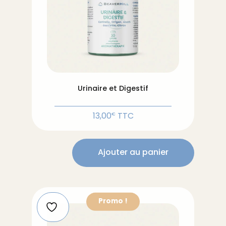
Urinaire et Digestif
13,00
TTC
€
Ajouter au panier
quantité
de
Urinaire
et
Digestif
Promo !