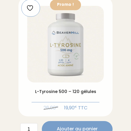
-
Promo !
120
gélules
L-Tyrosine 500 – 120 gélules
Le
Le
26,00
19,90
TTC
€
€
prix
prix
initial
actuel
quantité
était :
est :
Ajouter au panier