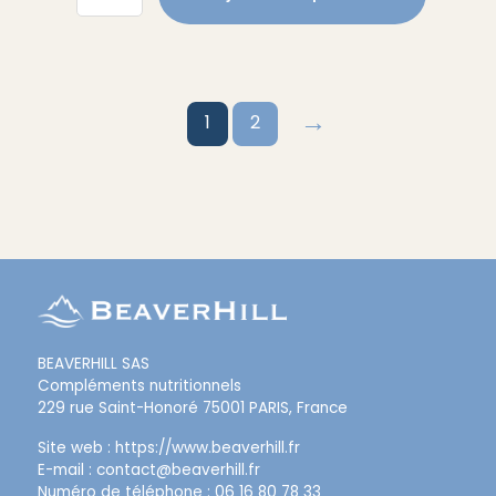
de
26,00€.
19,90€.
L-
Tyrosine
500
-
→
120
1
2
gélules
BEAVERHILL SAS
Compléments nutritionnels
229 rue Saint-Honoré 75001 PARIS, France
Site web :
https://www.beaverhill.
fr
E-mail :
contact@beaverhill.fr
Numéro de téléphone : 06 16 80 78 33