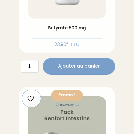
Butyrate 500 mg
23,90
TTC
€
quantité
Ajouter au panier
de
Butyrate
500
mg
Promo !