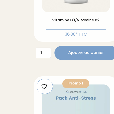
Vitamine D3/Vitamine K2
36,00
TTC
€
quantité
Ajouter au panier
de
Vitamine
D3/Vitamine
K2
Promo !