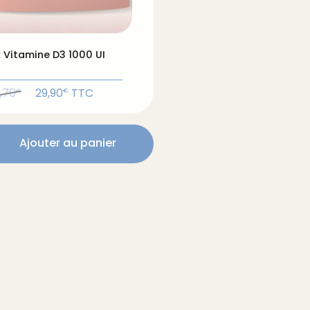
 Vitamine D3 1000 UI
Le
Le
,70
29,90
TTC
€
€
prix
prix
initial
actuel
était :
est :
Ajouter au panier
38,70€.
29,90€.