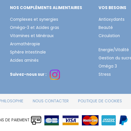
NOS COMPLÉMENTS ALIMENTAIRES
VOS BESOINS
Complexes et synergies
Antioxydants
Oméga-3 et Acides gras
Beauté
Vitamines et Minéraux
Circulation
Aromathérapie
Energie/Vitalité
Sphère Intestinale
Gestion du sucr
Acides aminés
Oméga 3
Suivez-nous sur :
Stress
PHILOSOPHIE
NOUS CONTACTER
POLITIQUE DE COOKIES
S DE PAIEMENT