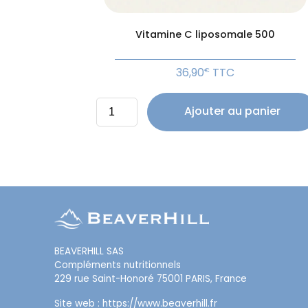
Vitamine C liposomale 500
36,90
TTC
€
quantité
Ajouter au panier
de
Vitamine
C
liposomale
500
BEAVERHILL SAS
Compléments nutritionnels
229 rue Saint-Honoré 75001 PARIS, France
Site web :
https://www.beaverhill.
fr