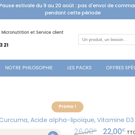
Pause estivale du 9 au 20 août : pas d'envoi de comm
pendant cette période
 Micronutrition et Service client
Search
for:
3 21
NOTRE PHILOSOPHIE
LES PACKS
OFFRES SPÉ
Promo !
, Curcuma, Acide alpha-lipoïque, Vitamine D3
26,00
22,00
€
€
Le
Le
TT