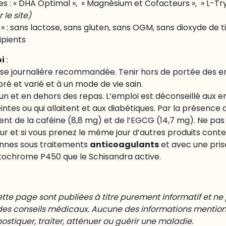
es : « DHA Optimal », « Magnésium et Cofacteurs », » L-T
r le site)
» : sans lactose, sans gluten, sans OGM, sans dioxyde de ti
ipients
oi
:
se journalière recommandée. Tenir hors de portée des en
bré et varié et à un mode de vie sain.
eun et en dehors des repas. L’emploi est déconseillé aux e
tes ou qui allaitent et aux diabétiques. Par la présence de
ent de la caféine (8,8 mg) et de l’EGCG (14,7 mg). Ne p
r et si vous prenez le même jour d’autres produits conte
anticoagulants
onnes sous traitements
et avec une pri
tochrome P450 que le Schisandra active.
ette page sont publiées à titre purement informatif et ne
s conseils médicaux. Aucune des informations mention
ostiquer, traiter, atténuer ou guérir une maladie.