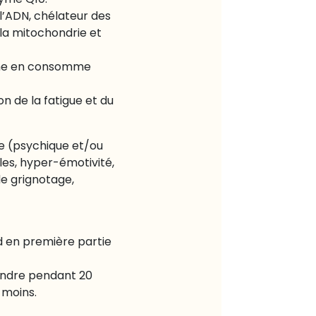
zyme Q10.
’ADN, chélateur des
la mitochondrie et
sme en consomme
n de la fatigue et du
te (psychique et/ou
les, hyper-émotivité,
de grignotage,
nd en première partie
rendre pendant 20
 moins.