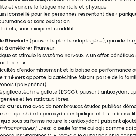
istance au stress
, améliorer votre endurance et votre 
lité et vaincre la fatigue mentale et physique.
ssi conseillé pour les personnes ressentant des « panique
coutumance et sans excitation.
abel », sans excipient ni additif.
Rhodiole
 de
(puissante plante adaptogène), qui aide l’o
et à améliorer l’humeur.
ysique et stimule le système nerveux. A un effet bénéfique s
r le stress.
ficultés d’endormissement et la baisse de performance au
Thé vert
de
apporte la catéchine faisant partie de la famil
vonols (polyphénol).
l’épigllocatéchine gallate (EGCG), puissant antioxydant qui
énées et les radicaux libres.
Curcuma
 de
avec de nombreuses études publiées démo
ne, qui inhibe la peroxydation lipidique et les radicaux li
ïque
sous sa forme naturelle : antioxydant puissant ajouté
mitochondries).
C’est la seule forme qui agit comme co