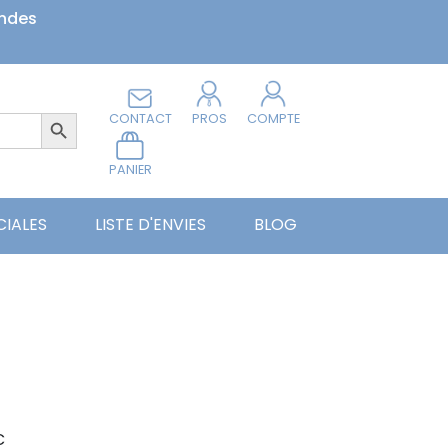
andes
Search Button
CONTACT
PROS
COMPTE
PANIER
CIALES
LISTE D'ENVIES
BLOG
C