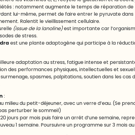
génère les vitamines C, E, recycle le glutathion et la coen
étés : notamment augmente le temps de réparation de l
ydant lui-même, permet de faire entrer le pyruvate dans 
ment. Ralentit le vieillissement cellulaire.
relle
(issue de la lanoline)
est importante car l’organi
sodes de stress.
ndra
est une plante adaptogène qui participe à la réductio
lleure adaptation au stress, fatigue intense et persistan
on des performances physiques, intellectuelles et sexuel
, surmenage, spasmes, palpitations, soutien dans les cas 
.
on
:
, au milieu du petit-déjeuner, avec un verre d’eau. (Se pre
 pas perturber le sommeil)
0 jours par mois puis faire un arrêt d’une semaine, rep
 nouveau 1 semaine. Poursuivre un programme sur 3 mois au