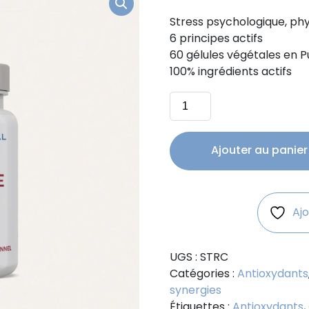
prix
prix
Stress psychologique, ph
initial
act
6 principes actifs
était :
est :
60 gélules végétales en Pu
26,00€.
22,
100% ingrédients actifs
quantité
de
Stress-
Contrôle
Ajouter au panier
Ajo
UGS :
STRC
Catégories :
Antioxydants
synergies
Étiquettes :
Antioxydants
,