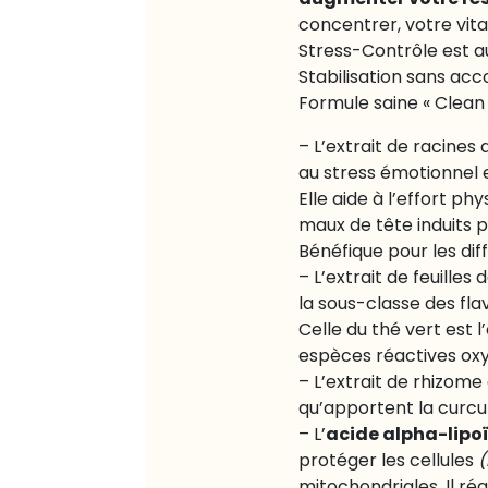
augmenter votre rés
concentrer, votre vita
Stress-Contrôle est au
Stabilisation sans ac
Formule saine « Clean L
– L’extrait de racines
au stress émotionnel 
Elle aide à l’effort ph
maux de tête induits pa
Bénéfique pour les dif
– L’extrait de feuilles 
la sous-classe des fla
Celle du thé vert est 
espèces réactives oxyg
– L’extrait de rhizome
qu’apportent la curcumi
acide alpha-lipo
– L’
protéger les cellules
(