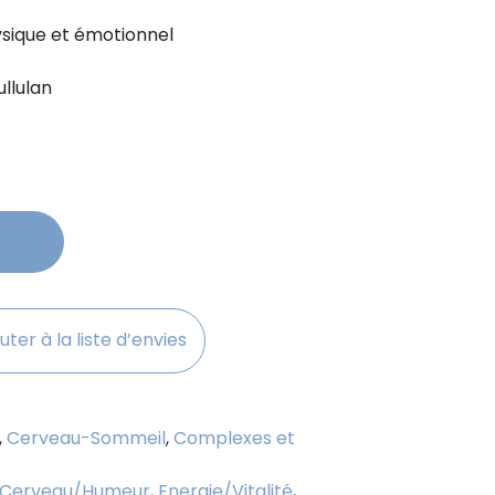
ysique et émotionnel
uel
llulan
00€.
uter à la liste d’envies
,
Cerveau-Sommeil
,
Complexes et
Cerveau/Humeur
,
Energie/Vitalité
,