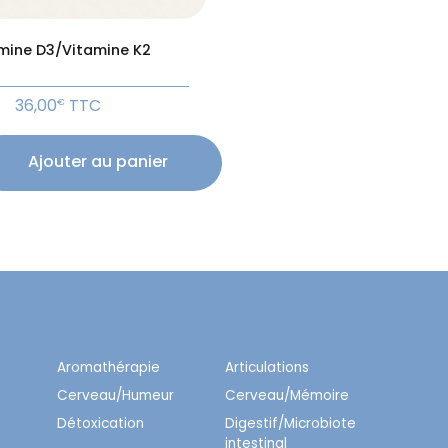
mine D3/Vitamine K2
36,00
TTC
€
Ajouter au panier
Aromathérapie
Articulations
Cerveau/Humeur
Cerveau/Mémoire
Détoxication
Digestif/Microbiote
intestinal