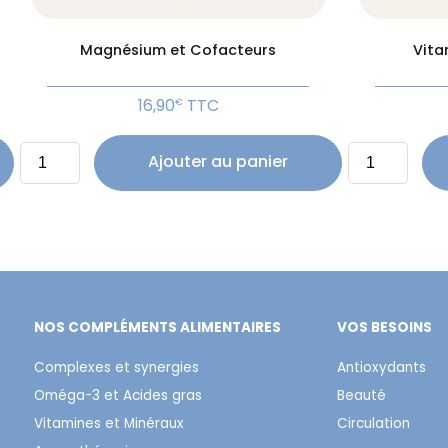
Magnésium et Cofacteurs
Vita
16,90
TTC
€
quantité
quantité
Ajouter au panier
de
de
Magnésium
Vitamine
et
D3/Vitamine
Cofacteurs
K2
NOS COMPLÉMENTS ALIMENTAIRES
VOS BESOINS
Complexes et synergies
Antioxydants
Oméga-3 et Acides gras
Beauté
Vitamines et Minéraux
Circulation