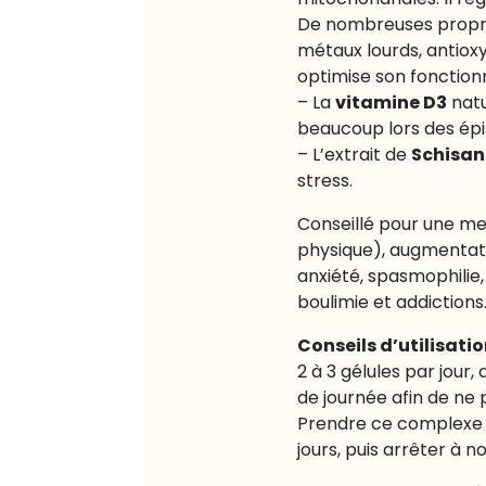
mitochondriales. Il ré
De nombreuses propri
métaux lourds, antiox
optimise son fonctionne
vitamine D3
– La
natu
beaucoup lors des épi
Schisa
– L’extrait de
stress.
Conseillé pour
une mei
physique), augmentati
anxiété, spasmophilie
boulimie et addictions
Conseils d’utilisati
2 à 3 gélules par jour
de journée afin de ne
Prendre ce complexe 2
jours, puis arrêter à