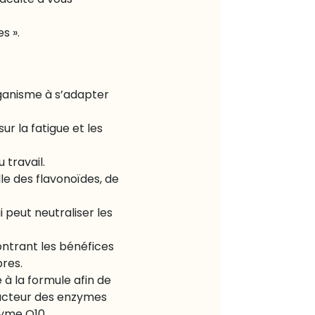
faculté à vous
s ».
rganisme à s’adapter
ur la fatigue et les
 travail.
le des flavonoïdes, de
 peut neutraliser les
ntrant les bénéfices
bres.
 à la formule afin de
facteur des enzymes