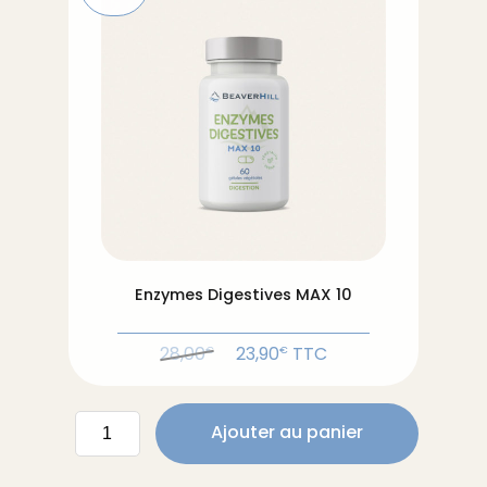
Enzymes Digestives MAX 10
Le
Le
28,00
23,90
TTC
€
€
prix
prix
initial
actuel
quantité
était :
est :
Ajouter au panier
de
28,00€.
23,90€.
Enzymes