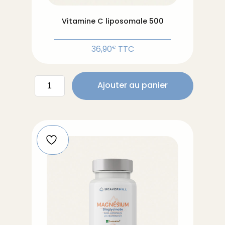
Vitamine C liposomale 500
36,90
TTC
€
quantité
Ajouter au panier
de
Vitamine
C
liposomale
500