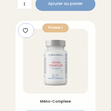
quantité
Ajouter au panier
de
Vitamine
D3/Vitamine
K2
Promo !
Méno-Complexe