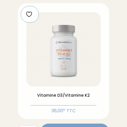
1000
UI
en
gouttes
Vitamine D3/Vitamine K2
36,00
TTC
€