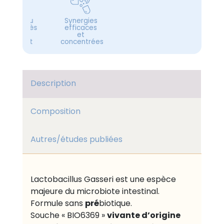
Cadeau
Synergies
offert dès
efficaces
99 €
et
d’achat
concentrées
Description
Composition
Autres/études publiées
Lactobacillus Gasseri est une espèce
majeure du microbiote intestinal.
pré
Formule sans
biotique.
vivante d’origine
Souche « BIO6369 »