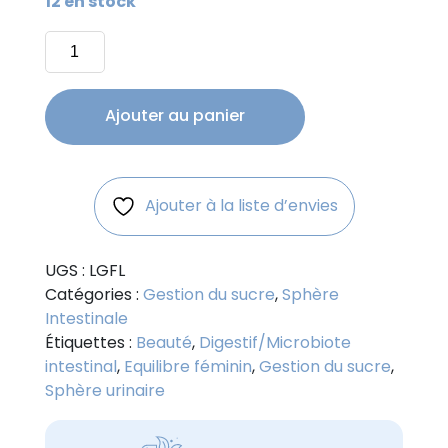
12 en stock
quantité
de
Lactobacillus
Gasseri
Ajouter au panier
Ajouter à la liste d’envies
UGS :
LGFL
Catégories :
Gestion du sucre
,
Sphère
Intestinale
Étiquettes :
Beauté
,
Digestif/Microbiote
intestinal
,
Equilibre féminin
,
Gestion du sucre
,
Sphère urinaire