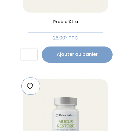
Probio’Xtra
26,00
TTC
€
quantité
Ajouter au panier
de
Probio'Xtra