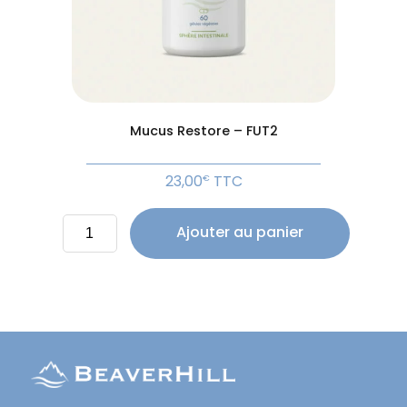
Mucus Restore – FUT2
23,00
TTC
€
quantité
Ajouter au panier
de
Mucus
Restore
-
FUT2